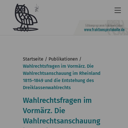
Newsletter
Barrierefrei
Startseite
Publikationen
Leichte
Wahlrechtsfragen im Vormärz. Die
Wahlrechtsanschauung im Rheinland
Sprache
1815–1849 und die Entstehung des
Kontakt
Dreiklassenwahlrechts
English
Wahlrechtsfragen im
KGParl
Vormärz. Die
Wahlrechtsanschauung
Aktuelles