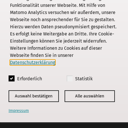
Funktionalität unserer Webseite. Mit Hilfe von
Kommission
Matomo Analytics versuchen wir außerdem, unsere
Webseite noch ansprechender für Sie zu gestalten.
Institut
Hierzu werden Daten pseudonymisiert gespeichert.
Forschung
Es erfolgt keine Weitergabe an Dritte. Ihre Cookie-
Publikationen
Einstellungen können Sie jederzeit widerrufen.
Datenschutz
Weitere Informationen zu Cookies auf dieser
Webseite finden Sie in unserer
Impressum
Datenschutzerklärung
.
Kontakt
Erforderlich
Statistik
© 2018 - 2026
KGParl
Auswahl bestätigen
Alle auswählen
Impressum