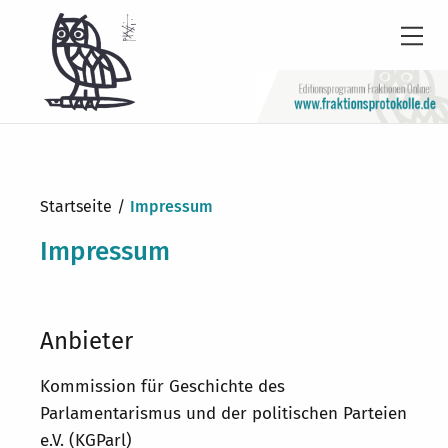
Newsletter
Barrierefrei
Startseite
Impressum
Leichte
Impressum
Sprache
Kontakt
English
Anbieter
KGParl
Kommission für Geschichte des
Parlamentarismus und der politischen Parteien
Aktuelles
e.V. (KGParl)