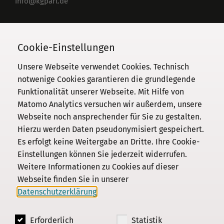
info@kgparl.de
Telefon
030 / 206 33 94-0
Cookie-Einstellungen
Unsere Webseite verwendet Cookies. Technisch
notwenige Cookies garantieren die grundlegende
Funktionalität unserer Webseite. Mit Hilfe von
Kommission
Matomo Analytics versuchen wir außerdem, unsere
Webseite noch ansprechender für Sie zu gestalten.
Institut
Hierzu werden Daten pseudonymisiert gespeichert.
Forschung
Es erfolgt keine Weitergabe an Dritte. Ihre Cookie-
Publikationen
Einstellungen können Sie jederzeit widerrufen.
Datenschutz
Weitere Informationen zu Cookies auf dieser
Webseite finden Sie in unserer
Impressum
Datenschutzerklärung
.
Kontakt
Erforderlich
Statistik