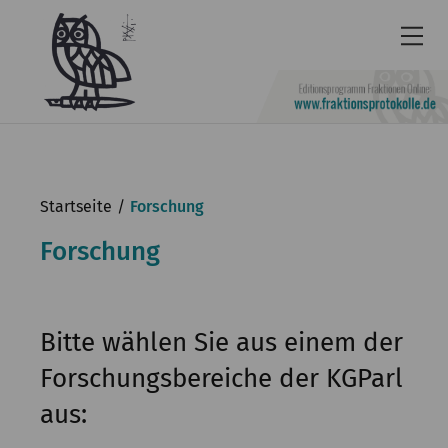
Newsletter
Barrierefrei
Startseite
Forschung
Leichte
Forschung
Sprache
Kontakt
English
Bitte wählen Sie aus einem der
Forschungsbereiche der KGParl
KGParl
aus:
Aktuelles