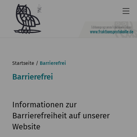
Newsletter
Barrierefrei
Startseite
Barrierefrei
Leichte
Barrierefrei
Sprache
Kontakt
English
Informationen zur
Barrierefreiheit auf unserer
KGParl
Website
Aktuelles