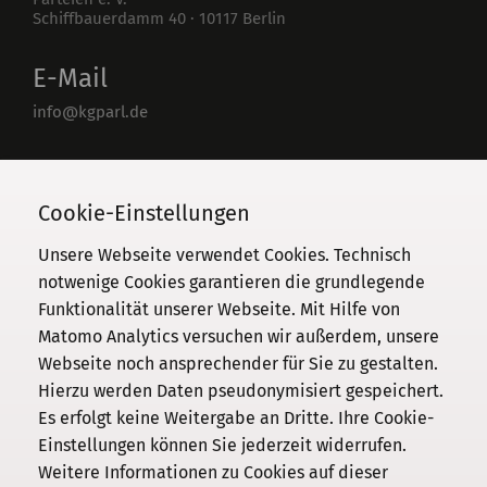
Schiffbauerdamm 40
·
10117
Berlin
E-Mail
info@kgparl.de
Telefon
030 / 206 33 94-0
Cookie-Einstellungen
Unsere Webseite verwendet Cookies. Technisch
notwenige Cookies garantieren die grundlegende
Funktionalität unserer Webseite. Mit Hilfe von
Kommission
Matomo Analytics versuchen wir außerdem, unsere
Webseite noch ansprechender für Sie zu gestalten.
Institut
Hierzu werden Daten pseudonymisiert gespeichert.
Forschung
Es erfolgt keine Weitergabe an Dritte. Ihre Cookie-
Publikationen
Einstellungen können Sie jederzeit widerrufen.
Datenschutz
Weitere Informationen zu Cookies auf dieser