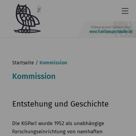
Newsletter
Barrierefrei
Startseite
Kommission
Leichte
Kommission
Sprache
Kontakt
English
Entstehung und Geschichte
KGParl
Die KGParl wurde 1952 als unabhängige
Aktuelles
Forschungseinrichtung von namhaften