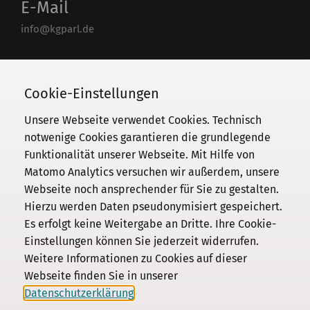
E-Mail
info@kgparl.de
Telefon
030 / 206 33 94-0
Cookie-Einstellungen
Unsere Webseite verwendet Cookies. Technisch
notwenige Cookies garantieren die grundlegende
Funktionalität unserer Webseite. Mit Hilfe von
Kommission
Matomo Analytics versuchen wir außerdem, unsere
Webseite noch ansprechender für Sie zu gestalten.
Institut
Hierzu werden Daten pseudonymisiert gespeichert.
Forschung
Es erfolgt keine Weitergabe an Dritte. Ihre Cookie-
Publikationen
Einstellungen können Sie jederzeit widerrufen.
Datenschutz
Weitere Informationen zu Cookies auf dieser
Webseite finden Sie in unserer
Impressum
Datenschutzerklärung
.
Kontakt