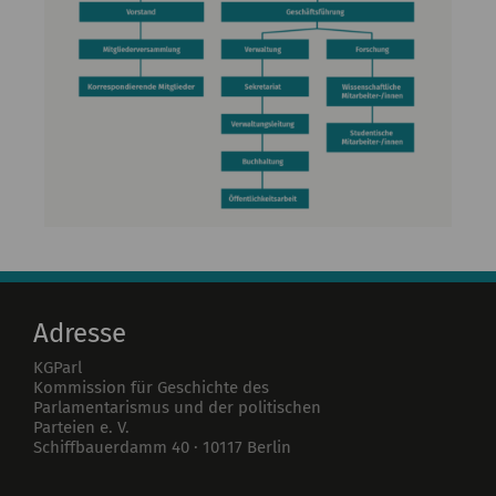
Adresse
KGParl
Kommission für Geschichte des
Parlamentarismus und der politischen
Parteien e. V.
Schiffbauerdamm 40
·
10117
Berlin