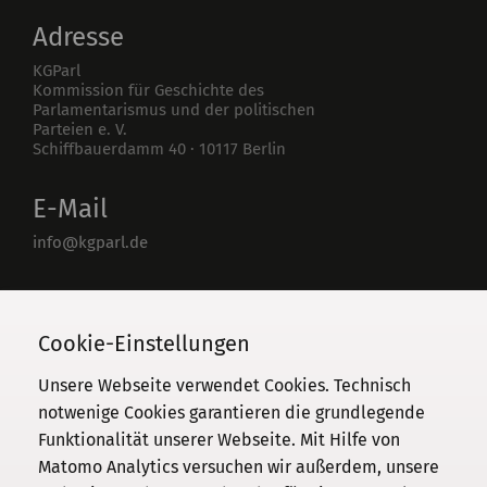
Adresse
KGParl
Kommission für Geschichte des
Parlamentarismus und der politischen
Parteien e. V.
Schiffbauerdamm 40
·
10117
Berlin
E-Mail
info@kgparl.de
Telefon
030 / 206 33 94-0
Cookie-Einstellungen
Unsere Webseite verwendet Cookies. Technisch
notwenige Cookies garantieren die grundlegende
Funktionalität unserer Webseite. Mit Hilfe von
Kommission
Matomo Analytics versuchen wir außerdem, unsere