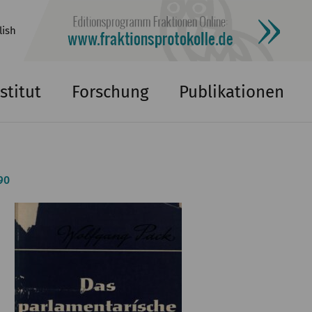
lish
stitut
Forschung
Publikationen
90