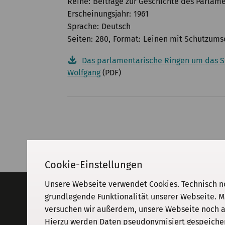
Reihe
Beiträge zur Geschichte des Parlame
Erscheinungsjahr
1961
Sprache
Deutsch
Seiten
280
Format
Leinen mit Schutzums
Das parlamentarische Ringen um das So
Wolfgang
(PDF)
Cookie-Einstellungen
Unsere Webseite verwendet Cookies. Technisch n
Adresse
grundlegende Funktionalität unserer Webseite. M
versuchen wir außerdem, unsere Webseite noch an
KGParl
Kommission für Geschichte des
Hierzu werden Daten pseudonymisiert gespeichert