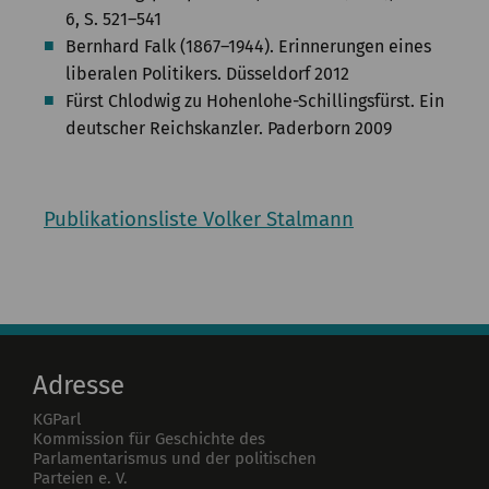
6, S. 521–541
Bernhard Falk (1867–1944). Erinnerungen eines
liberalen Politikers. Düsseldorf 2012
Fürst Chlodwig zu Hohenlohe-Schillingsfürst. Ein
deutscher Reichskanzler. Paderborn 2009
Publikationsliste Volker Stalmann
Adresse
KGParl
Kommission für Geschichte des
Parlamentarismus und der politischen
Parteien e. V.