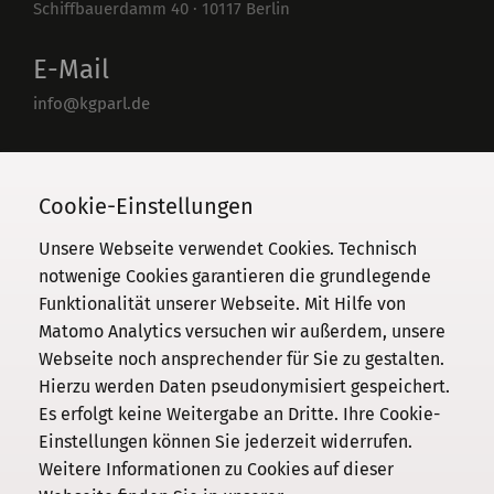
Schiffbauerdamm 40
·
10117
Berlin
E-Mail
info@kgparl.de
Telefon
030 / 206 33 94-0
Cookie-Einstellungen
Unsere Webseite verwendet Cookies. Technisch
notwenige Cookies garantieren die grundlegende
Funktionalität unserer Webseite. Mit Hilfe von
Kommission
Matomo Analytics versuchen wir außerdem, unsere
Webseite noch ansprechender für Sie zu gestalten.
Institut
Hierzu werden Daten pseudonymisiert gespeichert.
Forschung
Es erfolgt keine Weitergabe an Dritte. Ihre Cookie-
Publikationen
Einstellungen können Sie jederzeit widerrufen.
Datenschutz
Weitere Informationen zu Cookies auf dieser