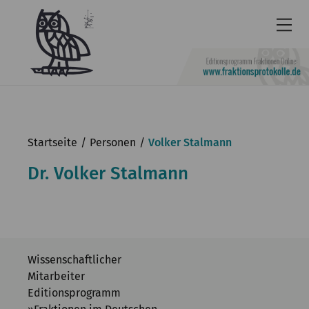
Newsletter
Barrierefrei
Startseite
Personen
Volker Stalmann
Leichte
Dr. Volker Stalmann
Sprache
Kontakt
English
Wissenschaftlicher
KGParl
Mitarbeiter
Aktuelles
Editionsprogramm