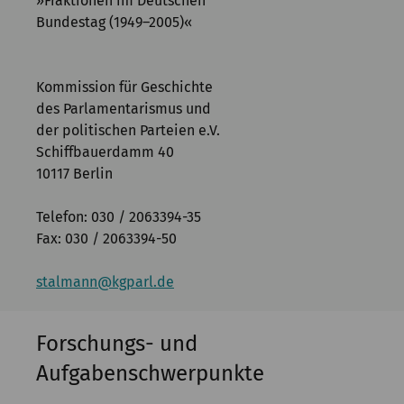
»Fraktionen im Deutschen
Kommission
Bundestag (1949–2005)«
Institut
Forschung
Kommission für Geschichte
des Parlamentarismus und
Publikationen
der politischen Parteien e.V.
Schiffbauerdamm 40
10117 Berlin
Telefon: 030 / 2063394-35
Fax: 030 / 2063394-50
stalmann@kgparl.de
Forschungs- und
Aufgabenschwerpunkte