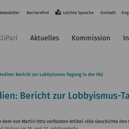
Newsletter
Barrierefrei
Leichte Sprache
Kontakt
Eng
KGParl
Aktuelles
Kommission
In
Medien: Bericht zur Lobbyismus-Tagung in der FAZ
dien: Bericht zur Lobbyismus-T
in dem von Martin Otto verfassten Artikel »Die Geschichte de
d Diskurs im 19. und 20. Jahrhundert«
.