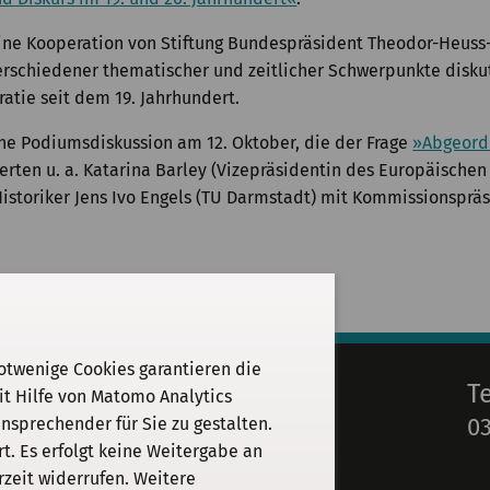
eine Kooperation von Stiftung Bundespräsident Theodor-Heuss-
verschiedener thematischer und zeitlicher Schwerpunkte disku
tie seit dem 19. Jahrhundert.
che Podiumsdiskussion am 12. Oktober, die der Frage
»Abgeordn
erten u. a. Katarina Barley (Vizepräsidentin des Europäische
Historiker Jens Ivo Engels (TU Darmstadt) mit Kommissionsprä
otwenige Cookies garantieren die
E-Mail
T
it Hilfe von Matomo Analytics
03
sprechender für Sie zu gestalten.
info@kgparl.de
. Es erfolgt keine Weitergabe an
rzeit widerrufen. Weitere