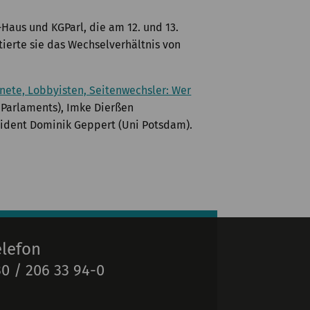
Haus und KGParl, die am 12. und 13.
tierte sie das Wechselverhältnis von
ete, Lobbyisten, Seitenwechsler: Wer
n Parlaments), Imke Dierßen
sident Dominik Geppert (Uni Potsdam).
elefon
0 / 206 33 94-0