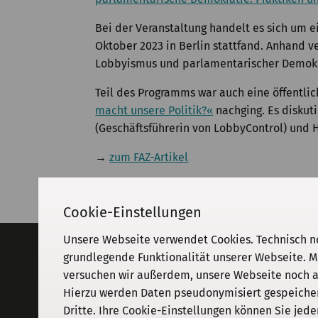
Bei der Veranstaltung handelt es sich um 
Oktober 2023 in Berlin stattfand. Anhand 
Lobbyismus und parlamentarischer Demokra
Teil des Programms war auch eine öffentli
macht unsere Politik?«
nachging. Es diskuti
(Geschäftsführerin von LobbyControl) und 
→
zum FAZ-Artikel
Cookie-Einstellungen
Unsere Webseite verwendet Cookies. Technisch n
Adresse
grundlegende Funktionalität unserer Webseite. M
versuchen wir außerdem, unsere Webseite noch an
KGParl
Kommission für Geschichte des
Hierzu werden Daten pseudonymisiert gespeichert
Parlamentarismus und der politischen
Dritte. Ihre Cookie-Einstellungen können Sie jede
Parteien e. V.