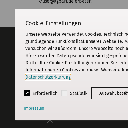
kruse@kgparl.de erbeten.
Cookie-Einstellungen
Unsere Webseite verwendet Cookies. Technisch n
Adresse
grundlegende Funktionalität unserer Webseite. M
versuchen wir außerdem, unsere Webseite noch an
KGParl
Kommission für Geschichte des
Hierzu werden Daten pseudonymisiert gespeichert
Parlamentarismus und der politischen
Dritte. Ihre Cookie-Einstellungen können Sie jede
Parteien e. V.
Informationen zu Cookies auf dieser Webseite fin
Schiffbauerdamm 40
·
10117
Berlin
Datenschutzerklärung
.
© 2018 - 2026
KGParl
Erforderlich
Statistik
Auswahl bestä
Impressum