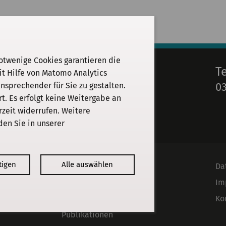
otwenige Cookies garantieren die
E-Mail
T
it Hilfe von Matomo Analytics
03
sprechender für Sie zu gestalten.
info@kgparl.de
. Es erfolgt keine Weitergabe an
rzeit widerrufen. Weitere
den Sie in unserer
tigen
Alle auswählen
Kommission
Da
Institut
Im
Forschung
Ko
Publikationen