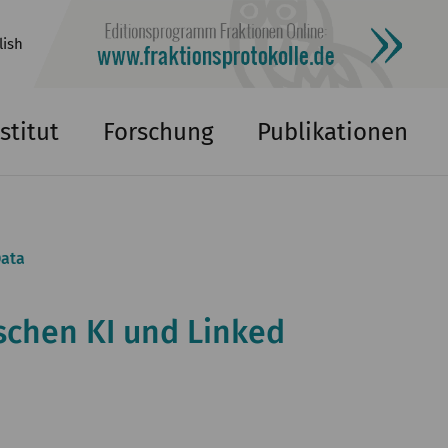
lish
stitut
Forschung
Publikationen
Data
ischen KI und Linked