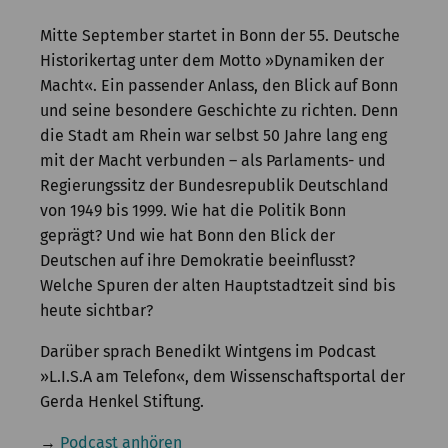
Kommission
Mitte September startet in Bonn der 55. Deutsche
Institut
Historikertag unter dem Motto »Dynamiken der
Macht«. Ein passender Anlass, den Blick auf Bonn
Forschung
und seine besondere Geschichte zu richten. Denn
die Stadt am Rhein war selbst 50 Jahre lang eng
Publikationen
mit der Macht verbunden – als Parlaments- und
Regierungssitz der Bundesrepublik Deutschland
von 1949 bis 1999. Wie hat die Politik Bonn
geprägt? Und wie hat Bonn den Blick der
Deutschen auf ihre Demokratie beeinflusst?
Welche Spuren der alten Hauptstadtzeit sind bis
heute sichtbar?
Darüber sprach Benedikt Wintgens im Podcast
»L.I.S.A am Telefon«, dem Wissenschaftsportal der
Gerda Henkel Stiftung.
→
Podcast anhören