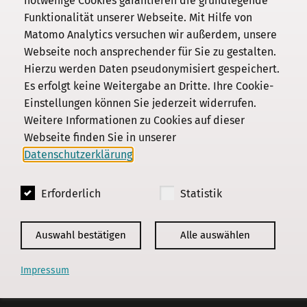
notwenige Cookies garantieren die grundlegende
Funktionalität unserer Webseite. Mit Hilfe von
Kommission
Matomo Analytics versuchen wir außerdem, unsere
Webseite noch ansprechender für Sie zu gestalten.
Institut
Hierzu werden Daten pseudonymisiert gespeichert.
Forschung
Es erfolgt keine Weitergabe an Dritte. Ihre Cookie-
Publikationen
Einstellungen können Sie jederzeit widerrufen.
Datenschutz
Weitere Informationen zu Cookies auf dieser
Webseite finden Sie in unserer
Impressum
Datenschutzerklärung
.
Kontakt
Erforderlich
Statistik
© 2018 - 2026
KGParl
Auswahl bestätigen
Alle auswählen
Impressum