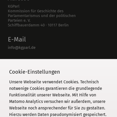
KGParl
Kommission für Geschichte des
Parlamentarismus und der politischen
Parteien e. V.
Schiffbauerdamm 40
·
10117
Berlin
E-Mail
info@kgparl.de
Telefon
030 / 206 33 94-0
Cookie-Einstellungen
Unsere Webseite verwendet Cookies. Technisch
notwenige Cookies garantieren die grundlegende
Funktionalität unserer Webseite. Mit Hilfe von
Kommission
Matomo Analytics versuchen wir außerdem, unsere
Webseite noch ansprechender für Sie zu gestalten.
Institut
Hierzu werden Daten pseudonymisiert gespeichert.
Forschung