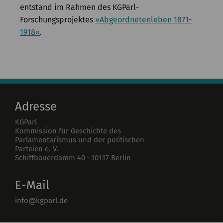
entstand im Rahmen des KGParl-
Forschungsprojektes
»Abgeordnetenleben 1871-
1918«
.
Adresse
KGParl
Kommission für Geschichte des
Parlamentarismus und der politischen
Parteien e. V.
Schiffbauerdamm 40
·
10117
Berlin
E-Mail
info@kgparl.de