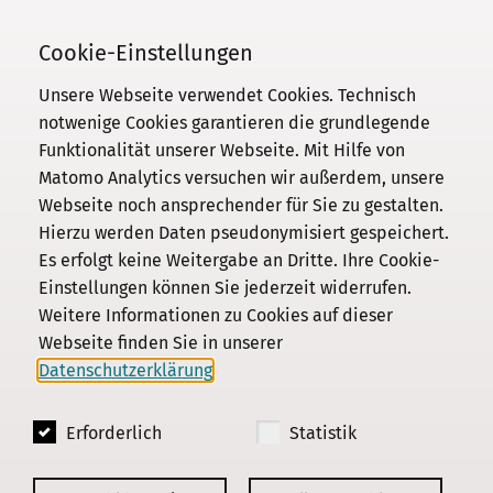
Telefon
030 / 206 33 94-0
Cookie-Einstellungen
Unsere Webseite verwendet Cookies. Technisch
notwenige Cookies garantieren die grundlegende
Funktionalität unserer Webseite. Mit Hilfe von
Kommission
Matomo Analytics versuchen wir außerdem, unsere
Webseite noch ansprechender für Sie zu gestalten.
Institut
Hierzu werden Daten pseudonymisiert gespeichert.
Forschung
Es erfolgt keine Weitergabe an Dritte. Ihre Cookie-
Publikationen
Einstellungen können Sie jederzeit widerrufen.
Datenschutz
Weitere Informationen zu Cookies auf dieser
Webseite finden Sie in unserer
Impressum
Datenschutzerklärung
.
Kontakt
Erforderlich
Statistik
© 2018 - 2026
KGParl