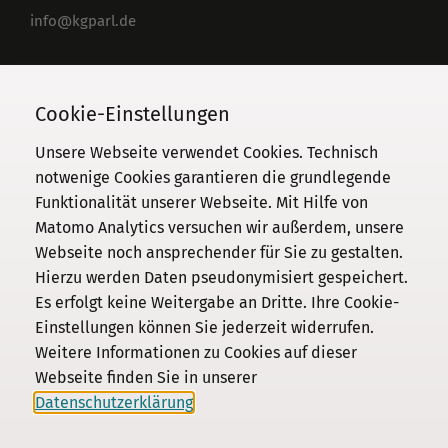
info@kgparl.de
Telefon
030 / 206 33 94-0
Cookie-Einstellungen
Unsere Webseite verwendet Cookies. Technisch
notwenige Cookies garantieren die grundlegende
Funktionalität unserer Webseite. Mit Hilfe von
Kommission
Matomo Analytics versuchen wir außerdem, unsere
Webseite noch ansprechender für Sie zu gestalten.
Institut
Hierzu werden Daten pseudonymisiert gespeichert.
Forschung
Es erfolgt keine Weitergabe an Dritte. Ihre Cookie-
Publikationen
Einstellungen können Sie jederzeit widerrufen.
Datenschutz
Weitere Informationen zu Cookies auf dieser
Webseite finden Sie in unserer
Impressum
Datenschutzerklärung
.
Kontakt