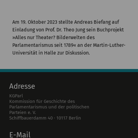
Kommission
Institut
Am 19. Oktober 2023 stellte Andreas Biefang auf
Forschung
Einladung von Prof. Dr. Theo Jung sein Buchprojekt
»Alles nur Theater? Bilderwelten des
Publikationen
Parlamentarismus seit 1789« an der Martin-Luther-
Universität in Halle zur Diskussion.
Adresse
KGParl
Kommission für Geschichte des
Parlamentarismus und der politischen
Parteien e. V.
Schiffbauerdamm 40
·
10117
Berlin
E-Mail