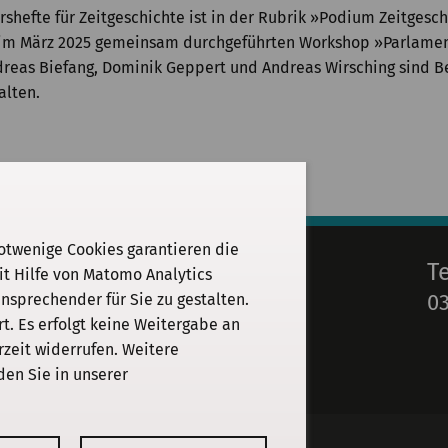
ahrshefte für Zeitgeschichte ist in der Rubrik »Podium Zeitge
e im März 2025 gemeinsam durchgeführten Workshop »Parlament
dreas Biefang, Dominik Geppert und Andreas Wirsching sind Be
alten.
otwenige Cookies garantieren die
E-Mail
T
it Hilfe von Matomo Analytics
03
sprechender für Sie zu gestalten.
info@kgparl.de
. Es erfolgt keine Weitergabe an
rzeit widerrufen. Weitere
den Sie in unserer