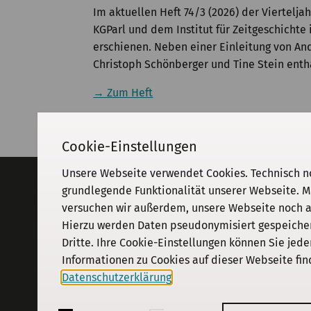
Im aktuellen Heft 74/3 (2026) der Viertelj
KGParl und dem Institut für Zeitgeschicht
erschienen. Neben einer Einleitung von An
Christoph Schönberger und Tine Stein enth
→ Zum Heft
Cookie-Einstellungen
Unsere Webseite verwendet Cookies. Technisch n
Adresse
grundlegende Funktionalität unserer Webseite. M
versuchen wir außerdem, unsere Webseite noch an
KGParl
Kommission für Geschichte des
Hierzu werden Daten pseudonymisiert gespeichert
Parlamentarismus und der politischen
Dritte. Ihre Cookie-Einstellungen können Sie jede
Parteien e. V.
Informationen zu Cookies auf dieser Webseite fin
Schiffbauerdamm 40
·
10117
Berlin
Datenschutzerklärung
.