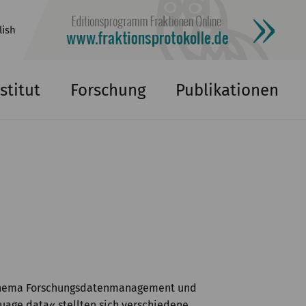
lish
stitut
Forschung
Publikationen
um Thema Forschungsdatenmanagement und
guage data« stellten sich verschiedene