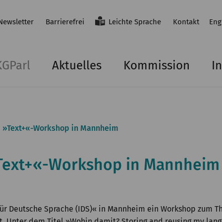
Newsletter
Barrierefrei
Leichte Sprache
Kontakt
Eng
KGParl
Aktuelles
Kommission
In
i »Text+«-Workshop in Mannheim
»Text+«-Workshop in Mannheim
ut für Deutsche Sprache (IDS)« in Mannheim ein Workshop z
tt. Unter dem Titel »Wohin damit? Storing and reusing my lan