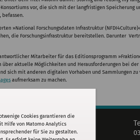
onsortiums vor, die sich mit der langfristigen Speicherung u
, befassen.
rten »National Forschungsdaten Infrastruktur (NFDI4Culture)«
hen, die Forschungsinfrastruktur bereitstellen. Darunter Ver
rantwortlicher Mitarbeiter für das Editionsprogramm »Frakti
ich über aktuelle Möglichkeiten und Herausforderungen bei der
und sich mit anderen digitalen Vorhaben und Sammlungen zu 
tages
aufmerksam zu machen.
otwenige Cookies garantieren die
E-Mail
T
it Hilfe von Matomo Analytics
03
sprechender für Sie zu gestalten.
info@kgparl.de
. Es erfolgt keine Weitergabe an