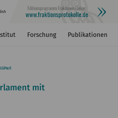
lish
stitut
Forschung
Publikationen
KGParl
rlament mit