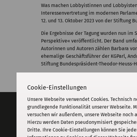
Was machen Lobbyistinnen und Lobbyisten i
Interessenvertretung im modernen Parlame
12. und 13. Oktober 2023 von der Stiftung 
Die Ergebnisse der Tagung wurden nun im
Perspektive« veröffentlicht. Der Band umfa
Autorinnen und Autoren zählen Barbara von
ehemalige Geschäftsführer der KGParl, And
Stiftung Bundespräsident-Theodor-Heuss-H
Cookie-Einstellungen
Unsere Webseite verwendet Cookies. Technisch n
Adresse
grundlegende Funktionalität unserer Webseite. M
versuchen wir außerdem, unsere Webseite noch an
KGParl
Kommission für Geschichte des
Hierzu werden Daten pseudonymisiert gespeichert
Parlamentarismus und der politischen
Dritte. Ihre Cookie-Einstellungen können Sie jede
Parteien e. V.