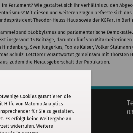
m Parlament? Wie gestaltet sich ihr Verhältnis zu den Abgeo
ntarismus? Mit diesen und weiteren Fragen befasste sich da
Bundespräsident-Theodor-Heuss-Haus sowie der KGParl in Berli
 Sammelband »Lobbyismus und parlamentarische Demokratie. 
sst insgesamt 15 Beiträge, darunter fünf von Mitarbeiterinnen
 Hindenburg, Sven Jüngerkes, Tobias Kaiser, Volker Stalmann
reas Schulz. Letzterer verantwortet gemeinsam mit Thorsten 
aus, zudem die Herausgeberschaft der Publikation.
otwenige Cookies garantieren die
E-Mail
T
it Hilfe von Matomo Analytics
03
sprechender für Sie zu gestalten.
info@kgparl.de
. Es erfolgt keine Weitergabe an
rzeit widerrufen. Weitere