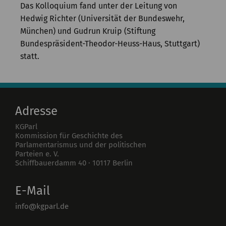
Das Kolloquium fand unter der Leitung von
Hedwig Richter (Universität der Bundeswehr,
München) und Gudrun Kruip (Stiftung
Bundespräsident-Theodor-Heuss-Haus, Stuttgart)
statt.
Adresse
KGParl
Kommission für Geschichte des
Parlamentarismus und der politischen
Parteien e. V.
Schiffbauerdamm 40
·
10117
Berlin
E-Mail
info@kgparl.de