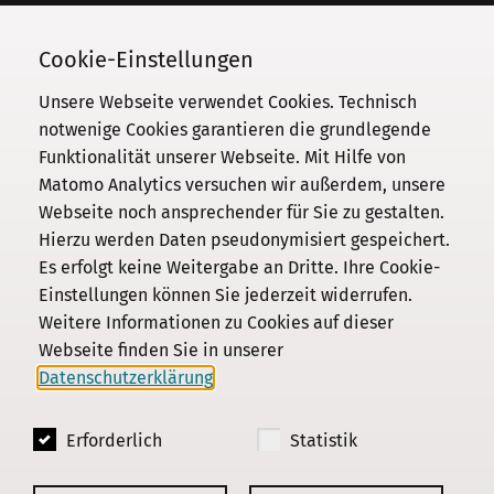
Telefon
030 / 206 33 94-0
Cookie-Einstellungen
Unsere Webseite verwendet Cookies. Technisch
notwenige Cookies garantieren die grundlegende
Funktionalität unserer Webseite. Mit Hilfe von
Kommission
Matomo Analytics versuchen wir außerdem, unsere
Webseite noch ansprechender für Sie zu gestalten.
Institut
Hierzu werden Daten pseudonymisiert gespeichert.
Forschung
Es erfolgt keine Weitergabe an Dritte. Ihre Cookie-
Publikationen
Einstellungen können Sie jederzeit widerrufen.
Datenschutz
Weitere Informationen zu Cookies auf dieser
Webseite finden Sie in unserer
Impressum
Datenschutzerklärung
.
Kontakt
Erforderlich
Statistik
© 2018 - 2026
KGParl