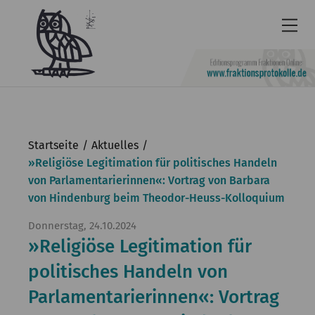
Newsletter
Barrierefrei
Startseite
Aktuelles
Leichte
»Religiöse Legitimation für politisches Handeln
von Parlamentarierinnen«: Vortrag von Barbara
Sprache
von Hindenburg beim Theodor-Heuss-Kolloquium
Kontakt
Donnerstag, 24.10.2024
English
»Religiöse Legitimation für
KGParl
politisches Handeln von
Parlamentarierinnen«: Vortrag
Aktuelles