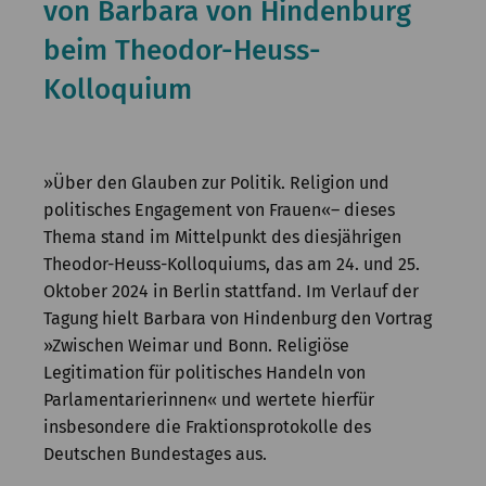
von Barbara von Hindenburg
Kommission
beim Theodor-Heuss-
Institut
Kolloquium
Forschung
Publikationen
»Über den Glauben zur Politik. Religion und
politisches Engagement von Frauen«– dieses
Thema stand im Mittelpunkt des diesjährigen
Theodor-Heuss-Kolloquiums, das am 24. und 25.
Oktober 2024 in Berlin stattfand. Im Verlauf der
Tagung hielt Barbara von Hindenburg den Vortrag
»Zwischen Weimar und Bonn. Religiöse
Legitimation für politisches Handeln von
Parlamentarierinnen« und wertete hierfür
insbesondere die Fraktionsprotokolle des
Deutschen Bundestages aus.