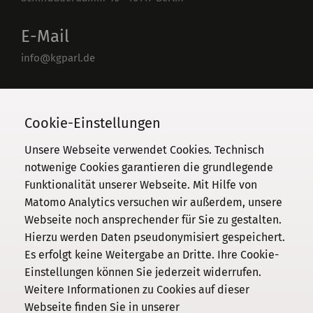
E-Mail
info@kgparl.de
Telefon
030 / 206 33 94-0
Cookie-Einstellungen
Unsere Webseite verwendet Cookies. Technisch
notwenige Cookies garantieren die grundlegende
Funktionalität unserer Webseite. Mit Hilfe von
Kommission
Matomo Analytics versuchen wir außerdem, unsere
Webseite noch ansprechender für Sie zu gestalten.
Institut
Hierzu werden Daten pseudonymisiert gespeichert.
Forschung
Es erfolgt keine Weitergabe an Dritte. Ihre Cookie-
Publikationen
Einstellungen können Sie jederzeit widerrufen.
Datenschutz
Weitere Informationen zu Cookies auf dieser
Webseite finden Sie in unserer
Impressum