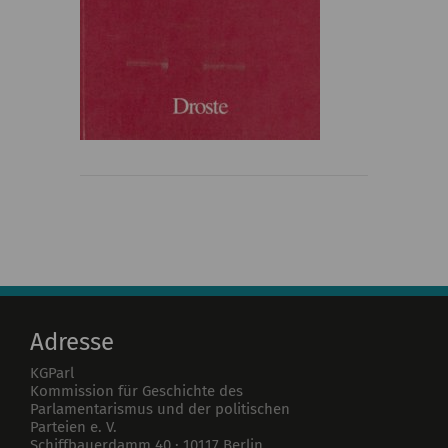
Adresse
KGParl
Kommission für Geschichte des
Parlamentarismus und der politischen
Parteien e. V.
Schiffbauerdamm 40
·
10117
Berlin