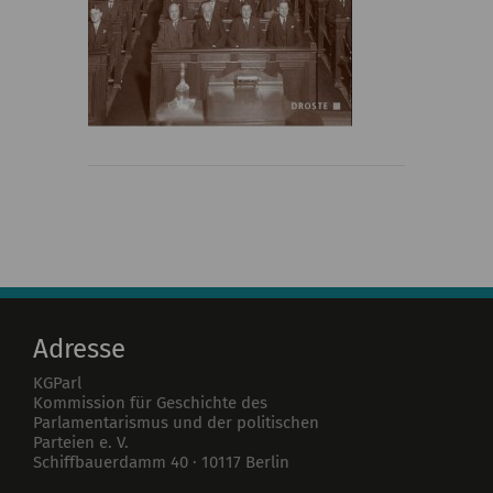
Adresse
KGParl
Kommission für Geschichte des
Parlamentarismus und der politischen
Parteien e. V.
Schiffbauerdamm 40
·
10117
Berlin