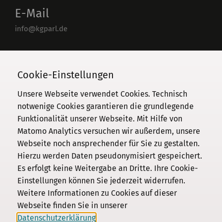
E-Mail
info@kgparl.de
Telefon
030 / 206 33 94-0
Cookie-Einstellungen
Unsere Webseite verwendet Cookies. Technisch
notwenige Cookies garantieren die grundlegende
Funktionalität unserer Webseite. Mit Hilfe von
Kommission
Matomo Analytics versuchen wir außerdem, unsere
Webseite noch ansprechender für Sie zu gestalten.
Institut
Hierzu werden Daten pseudonymisiert gespeichert.
Forschung
Es erfolgt keine Weitergabe an Dritte. Ihre Cookie-
Publikationen
Einstellungen können Sie jederzeit widerrufen.
Datenschutz
Weitere Informationen zu Cookies auf dieser
Webseite finden Sie in unserer
Impressum
Datenschutzerklärung
.