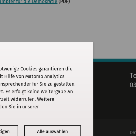
ämpfer für die Demokratie
(PDF)
otwenige Cookies garantieren die
E-Mail
T
it Hilfe von Matomo Analytics
03
sprechender für Sie zu gestalten.
info@kgparl.de
. Es erfolgt keine Weitergabe an
rzeit widerrufen. Weitere
den Sie in unserer
tigen
Alle auswählen
Kommission
Da