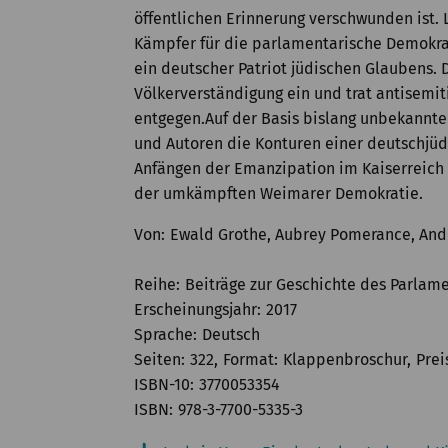
öffentlichen Erinnerung verschwunden ist. 
Kämpfer für die parlamentarische Demokrat
ein deutscher Patriot jüdischen Glaubens. D
Völkerverständigung ein und trat antisemi
entgegen.
Auf der Basis bislang unbekannte
und Autoren die Konturen einer deutschjüd
Anfängen der Emanzipation im Kaiserreich 
der umkämpften Weimarer Demokratie.
Von
Ewald Grothe, Aubrey Pomerance, Andr
Reihe
Beiträge zur Geschichte des Parlame
Erscheinungsjahr
2017
Sprache
Deutsch
Seiten
322
Format
Klappenbroschur
Prei
ISBN-10
3770053354
ISBN
978-3-7700-5335-3