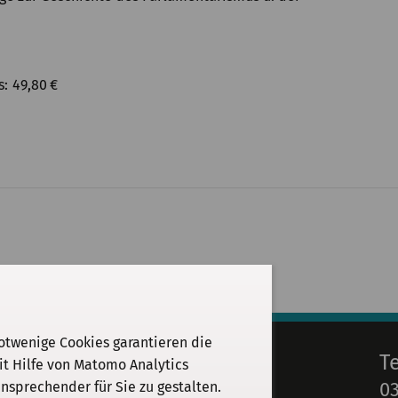
s
49,80
€
otwenige Cookies garantieren die
E-Mail
T
it Hilfe von Matomo Analytics
03
sprechender für Sie zu gestalten.
info@kgparl.de