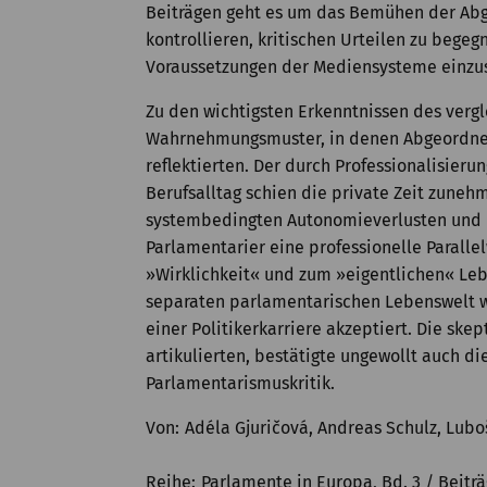
Beiträgen geht es um das Bemühen der Abge
kontrollieren, kritischen Urteilen zu bege
Voraussetzungen der Mediensysteme einzus
Zu den wichtigsten Erkenntnissen des verg
Wahrnehmungsmuster, in denen Abgeordne
reflektierten. Der durch Professionalisie
Berufsalltag schien die private Zeit zune
systembedingten Autonomieverlusten und
Parlamentarier eine professionelle Paralle
»Wirklichkeit« und zum »eigentlichen« Lebe
separaten parlamentarischen Lebenswelt 
einer Politikerkarriere akzeptiert. Die ske
artikulierten, bestätigte ungewollt auch d
Parlamentarismuskritik.
Von
Adéla Gjuričová, Andreas Schulz, Luboš
Reihe
Parlamente in Europa, Bd. 3 / Beitr