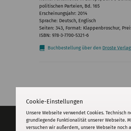
politischen Parteien, Bd. 165
Erscheinungsjahr
2014
Sprache
Deutsch, Englisch
Seiten
343
Format
Klappenbroschur
Prei
ISBN
978-3-7700-5321-6
Buchbestellung über den
Droste Verlag
Cookie-Einstellungen
Unsere Webseite verwendet Cookies. Technisch n
Adresse
grundlegende Funktionalität unserer Webseite. M
versuchen wir außerdem, unsere Webseite noch an
KGParl