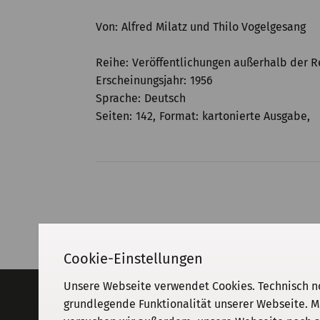
Von
Alfred Milatz und Thilo Vogelgesang
Reihe
Veröffentlichungen außerhalb der R
Erscheinungsjahr
1956
Sprache
Deutsch
Seiten
142
Format
kartonierte Ausgabe
Cookie-Einstellungen
Unsere Webseite verwendet Cookies. Technisch n
Adresse
grundlegende Funktionalität unserer Webseite. M