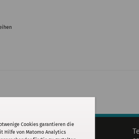
eihen
otwenige Cookies garantieren die
E-Mail
T
it Hilfe von Matomo Analytics