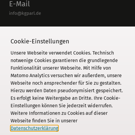
E-Mail
info@kgparl.de
Telefon
030 / 206 33 94-0
Cookie-Einstellungen
Unsere Webseite verwendet Cookies. Technisch
notwenige Cookies garantieren die grundlegende
Funktionalität unserer Webseite. Mit Hilfe von
Kommission
Matomo Analytics versuchen wir außerdem, unsere
Webseite noch ansprechender für Sie zu gestalten.
Institut
Hierzu werden Daten pseudonymisiert gespeichert.
Forschung
Es erfolgt keine Weitergabe an Dritte. Ihre Cookie-
Publikationen
Einstellungen können Sie jederzeit widerrufen.
Datenschutz
Weitere Informationen zu Cookies auf dieser
Webseite finden Sie in unserer
Impressum
Datenschutzerklärung
.
Kontakt