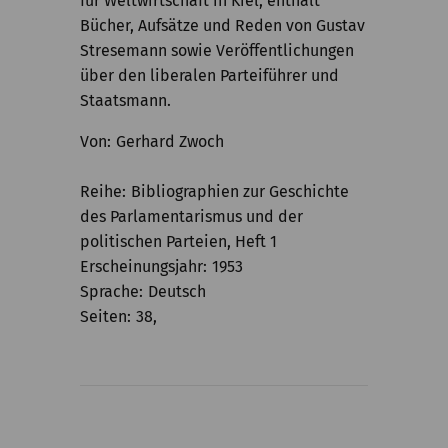
für Weltwirtschaft in Kiel, enthält
Kommission
Bücher, Aufsätze und Reden von Gustav
Stresemann sowie Veröffentlichungen
Institut
über den liberalen Parteiführer und
Forschung
Staatsmann.
Publikationen
Von
Gerhard Zwoch
Reihe
Bibliographien zur Geschichte
des Parlamentarismus und der
politischen Parteien, Heft 1
Erscheinungsjahr
1953
Sprache
Deutsch
Seiten
38