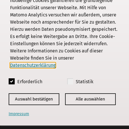
notwenige Cookies garantieren die grundlegende
Funktionalität unserer Webseite. Mit Hilfe von
Kommission
Matomo Analytics versuchen wir außerdem, unsere
Webseite noch ansprechender für Sie zu gestalten.
Institut
Hierzu werden Daten pseudonymisiert gespeichert.
Forschung
Es erfolgt keine Weitergabe an Dritte. Ihre Cookie-
Publikationen
Einstellungen können Sie jederzeit widerrufen.
Datenschutz
Weitere Informationen zu Cookies auf dieser
Webseite finden Sie in unserer
Impressum
Datenschutzerklärung
.
Kontakt
Erforderlich
Statistik
© 2018 - 2026
KGParl
Auswahl bestätigen
Alle auswählen
Impressum