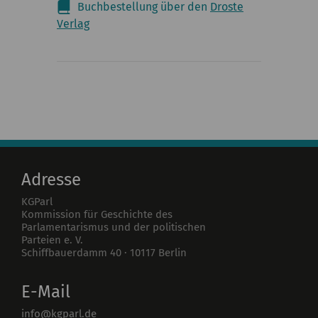
Buchbestellung über den
Droste
Verlag
Adresse
KGParl
Kommission für Geschichte des
Parlamentarismus und der politischen
Parteien e. V.
Schiffbauerdamm 40
·
10117
Berlin
E-Mail
info@kgparl.de