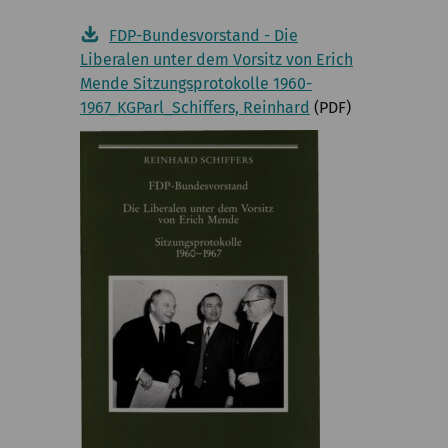
FDP-Bundesvorstand - Die
Liberalen unter dem Vorsitz von Erich
Mende Sitzungsprotokolle 1960-
1967_KGParl_Schiffers, Reinhard
(PDF)