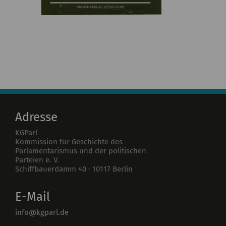
Adresse
KGParl
Kommission für Geschichte des
Parlamentarismus und der politischen
Parteien e. V.
Schiffbauerdamm 40
·
10117
Berlin
E-Mail
info@kgparl.de