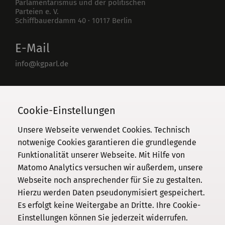
Parlamentarismus und der politischen
Parteien e. V.
Schiffbauerdamm 40
·
10117
Berlin
E-Mail
info@kgparl.de
Telefon
030 / 206 33 94-0
Cookie-Einstellungen
Unsere Webseite verwendet Cookies. Technisch
notwenige Cookies garantieren die grundlegende
Funktionalität unserer Webseite. Mit Hilfe von
Kommission
Matomo Analytics versuchen wir außerdem, unsere
Webseite noch ansprechender für Sie zu gestalten.
Institut
Hierzu werden Daten pseudonymisiert gespeichert.
Forschung
Es erfolgt keine Weitergabe an Dritte. Ihre Cookie-
Publikationen
Einstellungen können Sie jederzeit widerrufen.