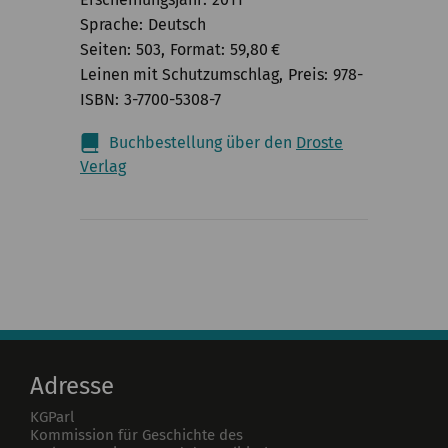
Sprache
Deutsch
Seiten
503
Format
59,80
€
Leinen mit Schutzumschlag
Preis
978-
ISBN
3-7700-5308-7
Buchbestellung über den
Droste
Verlag
Adresse
KGParl
Kommission für Geschichte des