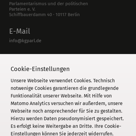
Parlamentarismus und der politischen
Parteien e. V.
Schiffbauerdamm 40
·
10117
Berlin
E-Mail
info@kgparl.de
Telefon
030 / 206 33 94-0
Cookie-Einstellungen
Unsere Webseite verwendet Cookies. Technisch
notwenige Cookies garantieren die grundlegende
Funktionalität unserer Webseite. Mit Hilfe von
Kommission
Matomo Analytics versuchen wir außerdem, unsere
Webseite noch ansprechender für Sie zu gestalten.
Institut
Hierzu werden Daten pseudonymisiert gespeichert.
Forschung
Es erfolgt keine Weitergabe an Dritte. Ihre Cookie-
Publikationen
Einstellungen können Sie jederzeit widerrufen.