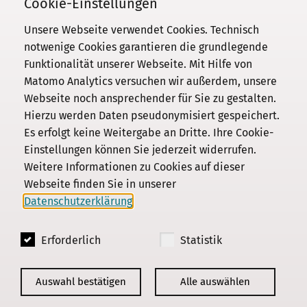
Cookie-Einstellungen
Unsere Webseite verwendet Cookies. Technisch
notwenige Cookies garantieren die grundlegende
Funktionalität unserer Webseite. Mit Hilfe von
Kommission
Matomo Analytics versuchen wir außerdem, unsere
Webseite noch ansprechender für Sie zu gestalten.
Institut
Hierzu werden Daten pseudonymisiert gespeichert.
Forschung
Es erfolgt keine Weitergabe an Dritte. Ihre Cookie-
Publikationen
Einstellungen können Sie jederzeit widerrufen.
Datenschutz
Weitere Informationen zu Cookies auf dieser
Webseite finden Sie in unserer
Impressum
Datenschutzerklärung
.
Kontakt
Erforderlich
Statistik
© 2018 - 2026
KGParl
Auswahl bestätigen
Alle auswählen