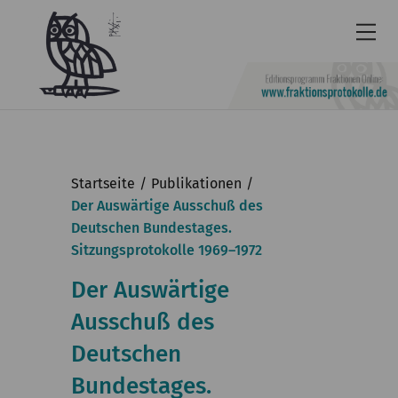
Newsletter
Barrierefrei
Startseite
Publikationen
Leichte
Der Auswärtige Ausschuß des
Deutschen Bundestages.
Sprache
Sitzungsprotokolle 1969–1972
Kontakt
Der Auswärtige
English
Ausschuß des
KGParl
Deutschen
Aktuelles
Bundestages.