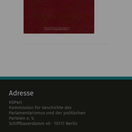
Adresse
KGParl
Kommission für Geschichte des
Parlamentarismus und der politischen
Parteien e. V.
Schiffbauerdamm 40
·
10117
Berlin