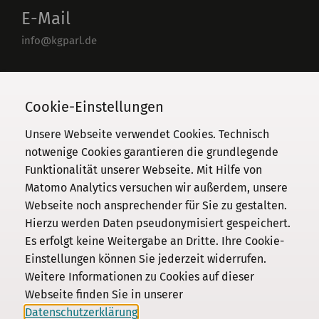
E-Mail
info@kgparl.de
Telefon
030 / 206 33 94-0
Cookie-Einstellungen
Unsere Webseite verwendet Cookies. Technisch
notwenige Cookies garantieren die grundlegende
Funktionalität unserer Webseite. Mit Hilfe von
Kommission
Matomo Analytics versuchen wir außerdem, unsere
Webseite noch ansprechender für Sie zu gestalten.
Institut
Hierzu werden Daten pseudonymisiert gespeichert.
Forschung
Es erfolgt keine Weitergabe an Dritte. Ihre Cookie-
Publikationen
Einstellungen können Sie jederzeit widerrufen.
Datenschutz
Weitere Informationen zu Cookies auf dieser
Webseite finden Sie in unserer
Impressum
Datenschutzerklärung
.