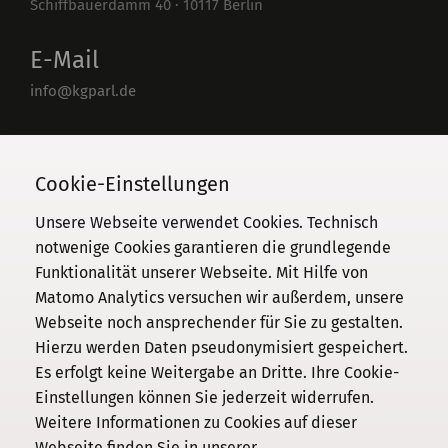
Schiffbauerdamm 40
·
10117
Berlin
E-Mail
info@kgparl.de
Telefon
030 / 206 33 94-0
Cookie-Einstellungen
Unsere Webseite verwendet Cookies. Technisch
notwenige Cookies garantieren die grundlegende
Funktionalität unserer Webseite. Mit Hilfe von
Kommission
Matomo Analytics versuchen wir außerdem, unsere
Webseite noch ansprechender für Sie zu gestalten.
Institut
Hierzu werden Daten pseudonymisiert gespeichert.
Forschung
Es erfolgt keine Weitergabe an Dritte. Ihre Cookie-
Publikationen
Einstellungen können Sie jederzeit widerrufen.
Datenschutz
Weitere Informationen zu Cookies auf dieser
Webseite finden Sie in unserer