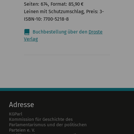
Seiten
674
Format
85,90
€
Leinen mit Schutzumschlag
Preis
3-
ISBN-10
7700-5218-8
Buchbestellung über den
Droste
Verlag
Adresse
KGParl
Kommission für Geschichte des
Parlamentarismus und der politischen
Parteien e. V.