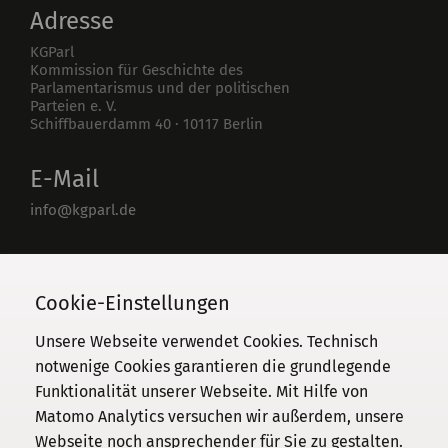
Adresse
KGParl
Kommission für Geschichte des
Parlamentarismus und der politischen
Parteien e. V.
Schiffbauerdamm 40
·
10117
Berlin
E-Mail
info@kgparl.de
Telefon
030 / 206 33 94-0
Cookie-Einstellungen
Unsere Webseite verwendet Cookies. Technisch
notwenige Cookies garantieren die grundlegende
Funktionalität unserer Webseite. Mit Hilfe von
Kommission
Matomo Analytics versuchen wir außerdem, unsere
Webseite noch ansprechender für Sie zu gestalten.
Institut