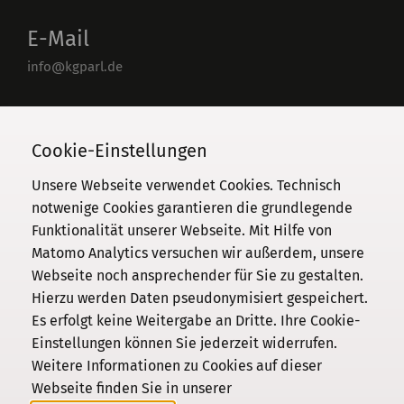
E-Mail
info@kgparl.de
Telefon
030 / 206 33 94-0
Cookie-Einstellungen
Unsere Webseite verwendet Cookies. Technisch
notwenige Cookies garantieren die grundlegende
Funktionalität unserer Webseite. Mit Hilfe von
Kommission
Matomo Analytics versuchen wir außerdem, unsere
Webseite noch ansprechender für Sie zu gestalten.
Institut
Hierzu werden Daten pseudonymisiert gespeichert.
Forschung
Es erfolgt keine Weitergabe an Dritte. Ihre Cookie-
Publikationen
Einstellungen können Sie jederzeit widerrufen.
Datenschutz
Weitere Informationen zu Cookies auf dieser
Webseite finden Sie in unserer
Impressum