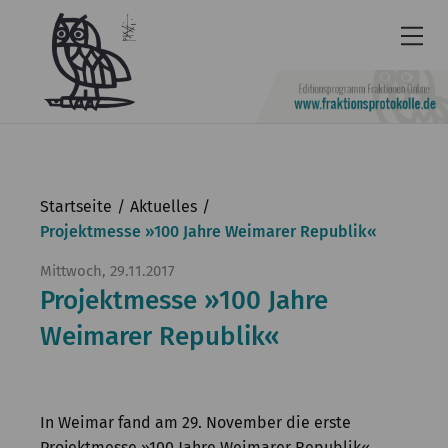
Newsletter
Barrierefrei
Startseite
Aktuelles
Leichte
Projektmesse »100 Jahre Weimarer Republik«
Sprache
Mittwoch, 29.11.2017
Projektmesse »100 Jahre
Kontakt
Weimarer Republik«
English
KGParl
Aktuelles
In Weimar fand am 29. November die erste
Projektmesse »100 Jahre Weimarer Republik«