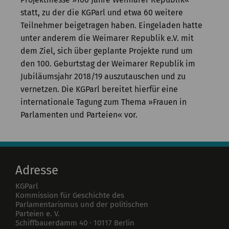
Kommission
statt, zu der die KGParl und etwa 60 weitere
Teilnehmer beigetragen haben. Eingeladen hatte
Institut
unter anderem die Weimarer Republik e.V. mit
Forschung
dem Ziel, sich über geplante Projekte rund um
den 100. Geburtstag der Weimarer Republik im
Publikationen
Jubiläumsjahr 2018/19 auszutauschen und zu
vernetzen. Die KGParl bereitet hierfür eine
internationale Tagung zum Thema »Frauen in
Parlamenten und Parteien« vor.
Adresse
KGParl
Kommission für Geschichte des
Parlamentarismus und der politischen
Parteien e. V.
Schiffbauerdamm 40
·
10117
Berlin