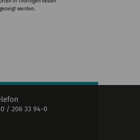
Orten in Thüringen neben
gezeigt werden.
elefon
0 / 206 33 94-0