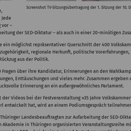
Screenshot TV-Sitzungsübertragung der 1. Sitzung der 10.
e,
. Jede
 vor –
arbeitung der SED-Diktatur – als auch in einer 20-minütigen 
e ein möglichst repräsentativer Querschnitt der 400 Volkska
zugehörigkeit, regionale Herkunft, politische Vorerfahrungen
ückzug aus der Politik.
0 Fragen über ihre Kandidatur, Erinnerungen an den Wahlkam
artungen, Enttäuschungen und vieles mehr. Zusammen ergeben d
rucksvolle Erinnerung an ein außergewöhnliches Parlament.
 der Videos bei der Festveranstaltung »35 Jahre Volkskammer
GParl entwickelt hat, wird an einem Podiumsgespräch teilnehme
Thüringer Landesbeauftragten zur Aufarbeitung der SED-Diktat
n Akademie in Thüringen organisierten Veranstaltungsreihe mi