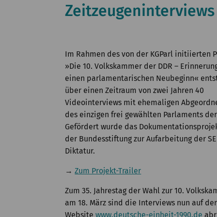
Zeitzeugeninterviews
Im Rahmen des von der KGParl initiierten P
»Die 10. Volkskammer der DDR – Erinnerun
einen parlamentarischen Neubeginn« ent
über einen Zeitraum von zwei Jahren 40
Videointerviews mit ehemaligen Abgeordn
des einzigen frei gewählten Parlaments de
Gefördert wurde das Dokumentationsproje
der Bundesstiftung zur Aufarbeitung der S
Diktatur.
→
Zum Projekt-Trailer
Zum 35. Jahrestag der Wahl zur 10. Volksk
am 18. März sind die Interviews nun auf de
Website
www.deutsche-einheit-1990.de
abr