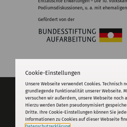
Enttäuschte Erwartungen – Die 10. Volkska
Podiumsdiskussionen, u. a. mit ehemalige
Gefördert von der
Cookie-Einstellungen
Unsere Webseite verwendet Cookies. Technisch n
Adresse
grundlegende Funktionalität unserer Webseite. M
versuchen wir außerdem, unsere Webseite noch an
KGParl
Kommission für Geschichte des
Hierzu werden Daten pseudonymisiert gespeichert
Parlamentarismus und der politischen
Dritte. Ihre Cookie-Einstellungen können Sie jede
Parteien e. V.
Informationen zu Cookies auf dieser Webseite fin
Schiffbauerdamm 40
·
10117
Berlin
Datenschutzerklärung
.