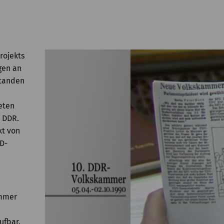
rojekts
gen an
standen
eten
r DDR.
kt von
ED-
ammer
r
ufbar.