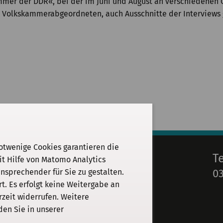
mmer der DDR«, bei der im Juni und August an verschiedenen 
n Volkskammerabgeordneten, auch Ausschnitte der Interviews 
otwenige Cookies garantieren die
E-Mail
T
it Hilfe von Matomo Analytics
03
sprechender für Sie zu gestalten.
info@kgparl.de
. Es erfolgt keine Weitergabe an
rzeit widerrufen. Weitere
den Sie in unserer