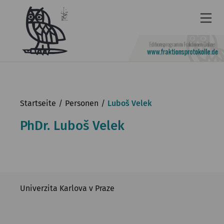
Newsletter
Barrierefrei
Startseite
Personen
Luboš Velek
Leichte
PhDr. Luboš Velek
Sprache
Kontakt
English
Univerzita Karlova v Praze
KGParl
Aktuelles