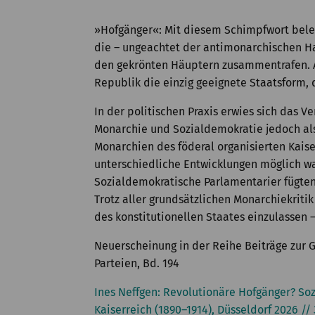
»Hofgänger«: Mit diesem Schimpfwort bele
die – ungeachtet der antimonarchischen Ha
den gekrönten Häuptern zusammentrafen. Au
Republik die einzig geeignete Staatsform, 
In der politischen Praxis erwies sich das V
Monarchie und Sozialdemokratie jedoch als
Monarchien des föderal organisierten Kaise
unterschiedliche Entwicklungen möglich wa
Sozialdemokratische Parlamentarier fügten s
Trotz aller grundsätzlichen Monarchiekriti
des konstitutionellen Staates einzulassen 
Neuerscheinung in der Reihe Beiträge zur 
Parteien, Bd. 194
Ines Neffgen: Revolutionäre Hofgänger? S
Kaiserreich (1890–1914), Düsseldorf 2026 //