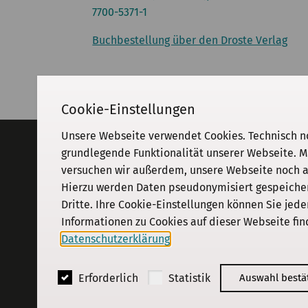
7700-5371-1
Buchbestellung über den Droste Verlag
Cookie-Einstellungen
Unsere Webseite verwendet Cookies. Technisch n
Adresse
grundlegende Funktionalität unserer Webseite. M
versuchen wir außerdem, unsere Webseite noch an
KGParl
Kommission für Geschichte des
Hierzu werden Daten pseudonymisiert gespeichert
Parlamentarismus und der politischen
Dritte. Ihre Cookie-Einstellungen können Sie jede
Parteien e. V.
Informationen zu Cookies auf dieser Webseite fin
Schiffbauerdamm 40
·
10117
Berlin
Datenschutzerklärung
.
© 2018 - 2026
KGParl
Erforderlich
Statistik
Auswahl bestä