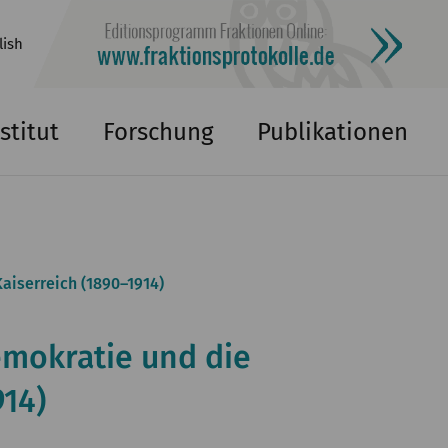
lish
stitut
Forschung
Publikationen
aiserreich (1890–1914)
emokratie und die
914)