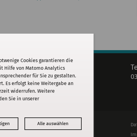
otwenige Cookies garantieren die
E-Mail
T
it Hilfe von Matomo Analytics
03
sprechender für Sie zu gestalten.
info@kgparl.de
. Es erfolgt keine Weitergabe an
rzeit widerrufen. Weitere
den Sie in unserer
tigen
Alle auswählen
Kommission
Da
Institut
Im