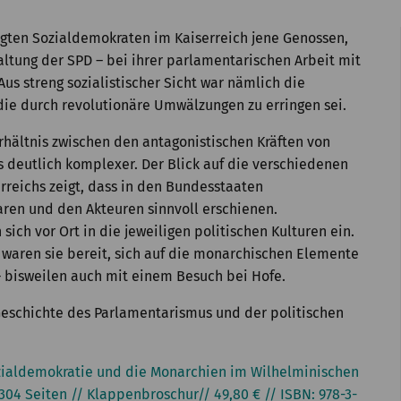
gten Sozialdemokraten im Kaiserreich jene Genossen,
ltung der SPD – bei ihrer parlamentarischen Arbeit mit
s streng sozialistischer Sicht war nämlich die
die durch revolutionäre Umwälzungen zu erringen sei.
erhältnis zwischen den antagonistischen Kräften von
 deutlich komplexer. Der Blick auf die verschiedenen
rreichs zeigt, dass in den Bundesstaaten
ren und den Akteuren sinnvoll erschienen.
ich vor Ort in die jeweiligen politischen Kulturen ein.
k waren sie bereit, sich auf die monarchischen Elemente
– bisweilen auch mit einem Besuch bei Hofe.
Geschichte des Parlamentarismus und der politischen
ozialdemokratie und die Monarchien im Wilhelminischen
 304 Seiten // Klappenbroschur// 49,80 € // ISBN: 978-3-