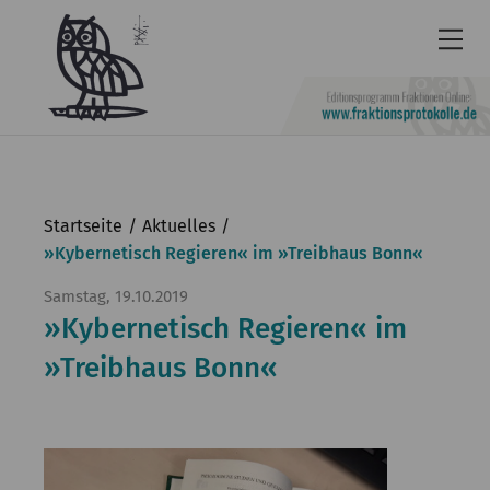
Newsletter
Barrierefrei
Startseite
Aktuelles
Leichte
»Kybernetisch Regieren« im »Treibhaus Bonn«
Sprache
Samstag, 19.10.2019
»Kybernetisch Regieren« im
Kontakt
»Treibhaus Bonn«
English
KGParl
Aktuelles