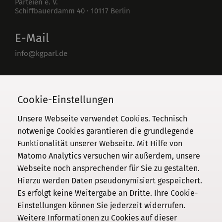
Parteien e. V.
Schiffbauerdamm 40
·
10117
Berlin
E-Mail
info@kgparl.de
Telefon
030 / 206 33 94-0
Cookie-Einstellungen
Unsere Webseite verwendet Cookies. Technisch
notwenige Cookies garantieren die grundlegende
Funktionalität unserer Webseite. Mit Hilfe von
Kommission
Matomo Analytics versuchen wir außerdem, unsere
Webseite noch ansprechender für Sie zu gestalten.
Institut
Hierzu werden Daten pseudonymisiert gespeichert.
Forschung
Es erfolgt keine Weitergabe an Dritte. Ihre Cookie-
Publikationen
Einstellungen können Sie jederzeit widerrufen.
Datenschutz
Weitere Informationen zu Cookies auf dieser