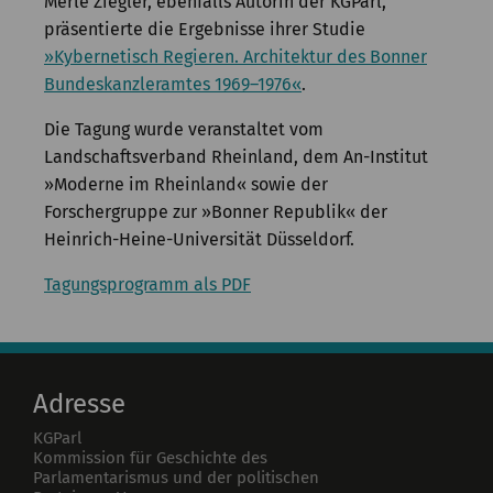
Merle Ziegler, ebenfalls Autorin der KGParl,
präsentierte die Ergebnisse ihrer Studie
»Kybernetisch Regieren. Architektur des Bonner
Bundeskanzleramtes 1969–1976«
.
Die Tagung wurde veranstaltet vom
Landschaftsverband Rheinland, dem An-Institut
»Moderne im Rheinland« sowie der
Forschergruppe zur »Bonner Republik« der
Heinrich-Heine-Universität Düsseldorf.
Tagungsprogramm als PDF
Adresse
KGParl
Kommission für Geschichte des
Parlamentarismus und der politischen