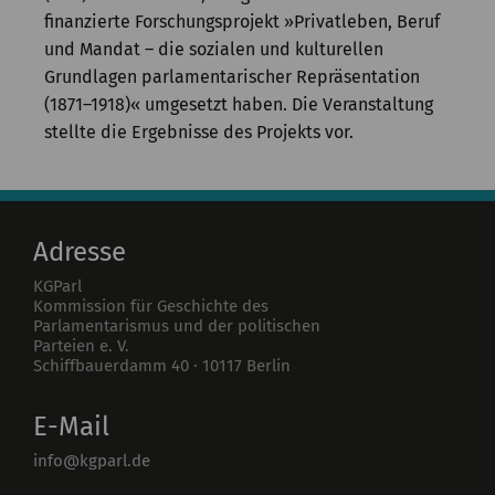
finanzierte Forschungsprojekt »Privatleben, Beruf
und Mandat – die sozialen und kulturellen
Grundlagen parlamentarischer Repräsentation
(1871–1918)« umgesetzt haben. Die Veranstaltung
stellte die Ergebnisse des Projekts vor.
Adresse
KGParl
Kommission für Geschichte des
Parlamentarismus und der politischen
Parteien e. V.
Schiffbauerdamm 40
·
10117
Berlin
E-Mail
info@kgparl.de