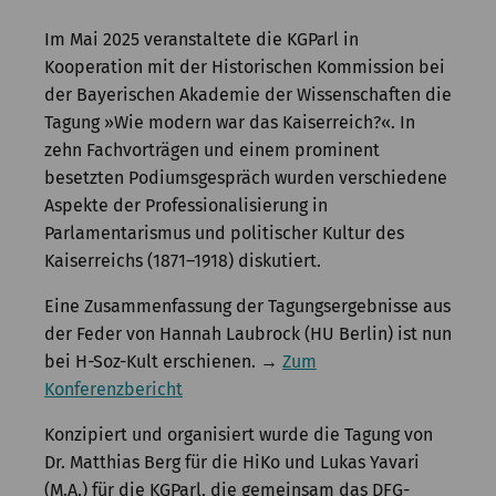
Kommission
Im Mai 2025 veranstaltete die KGParl in
Institut
Kooperation mit der Historischen Kommission bei
der Bayerischen Akademie der Wissenschaften die
Forschung
Tagung »Wie modern war das Kaiserreich?«. In
zehn Fachvorträgen und einem prominent
Publikationen
besetzten Podiumsgespräch wurden verschiedene
Aspekte der Professionalisierung in
Parlamentarismus und politischer Kultur des
Kaiserreichs (1871–1918) diskutiert.
Eine Zusammenfassung der Tagungsergebnisse aus
der Feder von Hannah Laubrock (HU Berlin) ist nun
bei H-Soz-Kult erschienen. →
Zum
Konferenzbericht
Konzipiert und organisiert wurde die Tagung von
Dr. Matthias Berg für die HiKo und Lukas Yavari
(M.A.) für die KGParl, die gemeinsam das DFG-