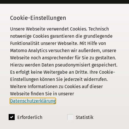
Telefon
030 / 206 33 94-0
Cookie-Einstellungen
Unsere Webseite verwendet Cookies. Technisch
notwenige Cookies garantieren die grundlegende
Funktionalität unserer Webseite. Mit Hilfe von
Kommission
Matomo Analytics versuchen wir außerdem, unsere
Webseite noch ansprechender für Sie zu gestalten.
Institut
Hierzu werden Daten pseudonymisiert gespeichert.
Forschung
Es erfolgt keine Weitergabe an Dritte. Ihre Cookie-
Publikationen
Einstellungen können Sie jederzeit widerrufen.
Datenschutz
Weitere Informationen zu Cookies auf dieser
Webseite finden Sie in unserer
Impressum
Datenschutzerklärung
.
Kontakt
Erforderlich
Statistik
© 2018 - 2026
KGParl