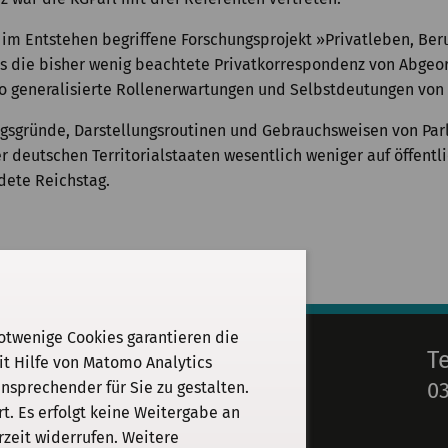
s im Entstehen begriffene Forschungsprojekt »Privatleben, Be
s die bisher wenig beachtete Privatkorrespondenz von Abgeo
o generalisierte Rollenerwartungen und Selbstdeutungen von 
gsgründe, Darstellungsroutinen und Gebrauchsweisen von Par
 deutschen Territorialstaaten wesentlich weniger auf öffentl
ete Reichstag.
otwenige Cookies garantieren die
E-Mail
T
it Hilfe von Matomo Analytics
03
sprechender für Sie zu gestalten.
info@kgparl.de
. Es erfolgt keine Weitergabe an
rzeit widerrufen. Weitere