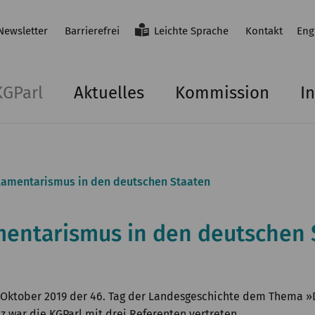
Newsletter
Barrierefrei
Leichte Sprache
Kontakt
Eng
KGParl
Aktuelles
Kommission
In
lamentarismus in den deutschen Staaten
mentarismus in den deutschen 
. Oktober 2019 der 46. Tag der Landesgeschichte dem Thema 
z war die KGParl mit drei Referenten vertreten.