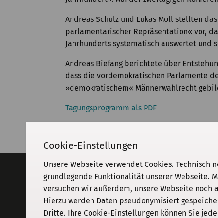
Andreas Schulz und Lukas Moll stellten da
parlamentarischer Repräsentation« vor, da
Jahrhunderts systematisch auswertet und s
Andreas Biefang berichtete über Entstehun
dass die vordemokratischen Parlamente der
»demokratischem« Männerwahlrecht gebild
Tagungsprogramm als PDF
Cookie-Einstellungen
Unsere Webseite verwendet Cookies. Technisch n
Adresse
grundlegende Funktionalität unserer Webseite. M
versuchen wir außerdem, unsere Webseite noch an
KGParl
Kommission für Geschichte des
Hierzu werden Daten pseudonymisiert gespeichert
Parlamentarismus und der politischen
Dritte. Ihre Cookie-Einstellungen können Sie jede
Parteien e. V.