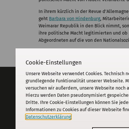
In ihrem kürzlich in der Revue d’Allemagne
geht
Barbara von Hindenburg
, Mitarbeiter
Weimarar Republik in den Blick nimmt, son
ihre politische Macht legitimierten und o
Abgeordneten auf die von den Nationalsozia
Cookie-Einstellungen
Unsere Webseite verwendet Cookies. Technisch n
Adresse
grundlegende Funktionalität unserer Webseite. M
versuchen wir außerdem, unsere Webseite noch an
KGParl
Kommission für Geschichte des
Hierzu werden Daten pseudonymisiert gespeichert
Parlamentarismus und der politischen
Dritte. Ihre Cookie-Einstellungen können Sie jede
Parteien e. V.
Informationen zu Cookies auf dieser Webseite fin
Schiffbauerdamm 40
·
10117
Berlin
Datenschutzerklärung
.