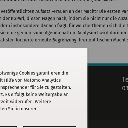
 veröffentlichten Aufsatz »Frauen an der Macht? Die ersten Pa
in der KGParl, diesen Fragen nach, indem sie nicht nur die Anz
dern insbesondere danach fragt, für welche Themen sich die P
b sie eine gemeinsame Agenda hatten. Analysiert wird darüber
listen forcierte erneute Begrenzung ihrer politischen Macht 
otwenige Cookies garantieren die
E-Mail
T
it Hilfe von Matomo Analytics
03
sprechender für Sie zu gestalten.
info@kgparl.de
. Es erfolgt keine Weitergabe an
rzeit widerrufen. Weitere
den Sie in unserer