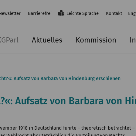
Newsletter
Barrierefrei
Leichte Sprache
Kontakt
Eng
KGParl
Aktuelles
Kommission
In
cht?«: Aufsatz von Barbara von Hindenburg erschienen
?«: Aufsatz von Barbara von H
ember 1918 in Deutschland führte – theoretisch betrachtet – 
as Wahlrecht aber tatsächlich die Verteilung von Macht?