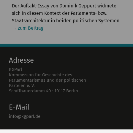
Der Auftakt-Essay von Dominik Geppert widmete
sich in diesem Kontext der Parlaments- bzw.
Staatsarchitektur in beiden politischen Systemen.
→
zum Beitrag
Adresse
KGParl
Kommission für Geschichte des
Parlamentarismus und der politischen
Parteien e. V.
Schiffbauerdamm 40
·
10117
Berlin
E-Mail
info@kgparl.de
Telefon