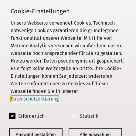
030 / 206 33 94-0
Cookie-Einstellungen
Unsere Webseite verwendet Cookies. Technisch
notwenige Cookies garantieren die grundlegende
Funktionalität unserer Webseite. Mit Hilfe von
Kommission
Matomo Analytics versuchen wir außerdem, unsere
Webseite noch ansprechender für Sie zu gestalten.
Institut
Hierzu werden Daten pseudonymisiert gespeichert.
Forschung
Es erfolgt keine Weitergabe an Dritte. Ihre Cookie-
Publikationen
Einstellungen können Sie jederzeit widerrufen.
Datenschutz
Weitere Informationen zu Cookies auf dieser
Webseite finden Sie in unserer
Impressum
Datenschutzerklärung
.
Kontakt
Erforderlich
Statistik
© 2018 - 2026
KGParl
Auswahl bestätigen
Alle auswählen