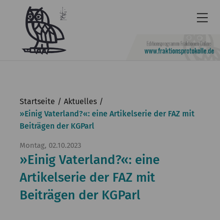
Newsletter
Barrierefrei
Startseite
Aktuelles
Leichte
»Einig Vaterland?«: eine Artikelserie der FAZ mit
Beiträgen der KGParl
Sprache
Kontakt
Montag, 02.10.2023
»Einig Vaterland?«: eine
English
Artikelserie der FAZ mit
KGParl
Beiträgen der KGParl
Aktuelles