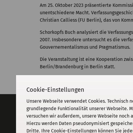
Am 25. Oktober 2023 präsentierte Kommissio
unentschiedene Macht. Verfassungsgeschich
Christian Calliess (FU Berlin), das von Ko
Schorkopfs Buch analysiert die Verfassung
2007. Insbesondere untersucht es die verf
Gouvernementalismus und Pragmatismus.
Die Veranstaltung ist eine Kooperation zwi
Berlin/Brandenburg in Berlin statt.
Cookie-Einstellungen
Unsere Webseite verwendet Cookies. Technisch n
Adresse
grundlegende Funktionalität unserer Webseite. M
versuchen wir außerdem, unsere Webseite noch an
KGParl
Kommission für Geschichte des
Hierzu werden Daten pseudonymisiert gespeichert
Parlamentarismus und der politischen
Dritte. Ihre Cookie-Einstellungen können Sie jede