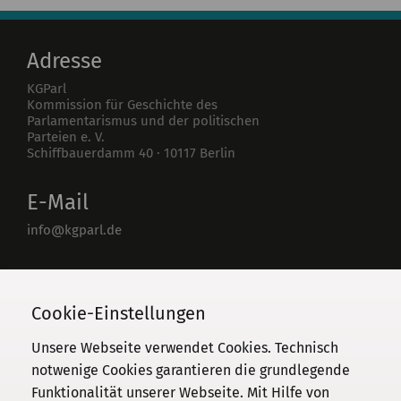
Adresse
KGParl
Kommission für Geschichte des
Parlamentarismus und der politischen
Parteien e. V.
Schiffbauerdamm 40
·
10117
Berlin
E-Mail
info@kgparl.de
Telefon
030 / 206 33 94-0
Cookie-Einstellungen
Unsere Webseite verwendet Cookies. Technisch
notwenige Cookies garantieren die grundlegende
Funktionalität unserer Webseite. Mit Hilfe von