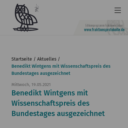
Newsletter
Barrierefrei
Startseite
Aktuelles
Leichte
Benedikt Wintgens mit Wissenschaftspreis des
Bundestages ausgezeichnet
Sprache
Kontakt
Mittwoch, 19.05.2021
Benedikt Wintgens mit
English
Wissenschaftspreis des
KGParl
Bundestages ausgezeichnet
Aktuelles