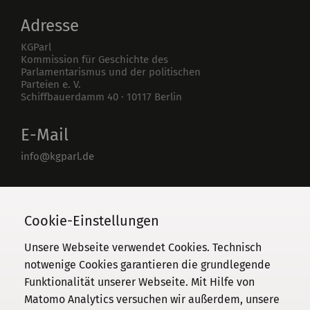
Adresse
KGParl
Kommission für Geschichte des
Parlamentarismus und der politischen
Parteien e. V.
Schiffbauerdamm 40
·
10117
Berlin
E-Mail
info@kgparl.de
Telefon
030 / 206 33 94-0
Cookie-Einstellungen
Unsere Webseite verwendet Cookies. Technisch
notwenige Cookies garantieren die grundlegende
Funktionalität unserer Webseite. Mit Hilfe von
Kommission
Matomo Analytics versuchen wir außerdem, unsere