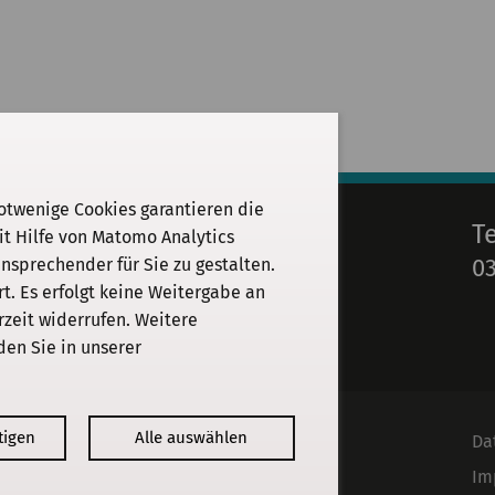
otwenige Cookies garantieren die
E-Mail
T
it Hilfe von Matomo Analytics
03
sprechender für Sie zu gestalten.
info@kgparl.de
. Es erfolgt keine Weitergabe an
rzeit widerrufen. Weitere
den Sie in unserer
tigen
Alle auswählen
Kommission
Da
Institut
Im