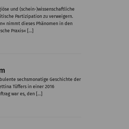
giöse und (schein-)wissenschaftliche
ische Partizipation zu verweigern.
en« nimmt dieses Phänomen in den
sche Praxis« […]
um
urbulente sechsmonatige Geschichte der
tina Tüffers in einer 2016
trag war es, den […]