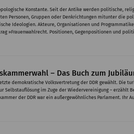
ologische Konstante. Seit der Antike werden politische, reli
en Personen, Gruppen oder Denkrichtungen mitunter die polit
sche Ideologien. Akteure, Organisationen und Programmatik
itrag »Frauenwahlrecht. Positionen, Gegenpositionen und politi
olkskammerwahl – Das Buch zum Jubilä
letzte demokratische Volksvertretung der DDR gewählt. Die t
ur Selbstauflösung im Zuge der Wiedervereinigung – erzählt Bet
skammer der DDR war ein außergewöhnliches Parlament. Ihr Auf