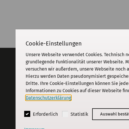
Cookie-Einstellungen
Unsere Webseite verwendet Cookies. Technisch n
Adresse
grundlegende Funktionalität unserer Webseite. M
versuchen wir außerdem, unsere Webseite noch an
KGParl
Kommission für Geschichte des
Hierzu werden Daten pseudonymisiert gespeichert
Parlamentarismus und der politischen
Dritte. Ihre Cookie-Einstellungen können Sie jede
Parteien e. V.
Informationen zu Cookies auf dieser Webseite fin
Schiffbauerdamm 40
·
10117
Berlin
Datenschutzerklärung
.
© 2018 - 2026
KGParl
Erforderlich
Statistik
Auswahl bestä