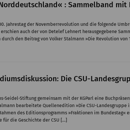
 Norddeutschland« : Sammelband mit B
100. Jahrestag der Novemberrevolution und die folgende Umb
ms erschien auch der von Detelef Lehnert herausgegebene Sam
n durch den Beitrag von Volker Stalmann »Die Revolution von
odiumsdiskussion: Die CSU-Landesgru
nns-Seidel-Stiftung gemeinsam mit der KGParl eine Buchpräse
 Stalmann bearbeitete Quellenedition »Die CSU-Landesgruppe
m Rahmen des Editionsprogramms »Fraktionen im Bundestag« en
 für die Geschichte der CSU […]